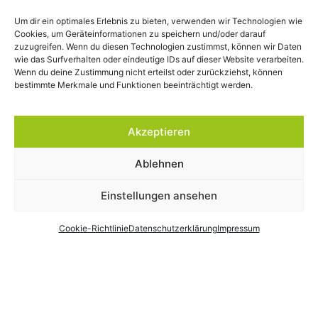
unterschiedlichen Ausprägungen statt und kann mit oder
Um dir ein optimales Erlebnis zu bieten, verwenden wir Technologien wie
ohne Eltern bzw. Mütter oder als reine Jugendlichen- bzw.
Cookies, um Geräteinformationen zu speichern und/oder darauf
Kindergruppe durchgeführt werden.
zuzugreifen. Wenn du diesen Technologien zustimmst, können wir Daten
wie das Surfverhalten oder eindeutige IDs auf dieser Website verarbeiten.
Wenn du deine Zustimmung nicht erteilst oder zurückziehst, können
bestimmte Merkmale und Funktionen beeinträchtigt werden.
Akzeptieren
Ablehnen
Einstellungen ansehen
Cookie-Richtlinie
Datenschutzerklärung
Impressum